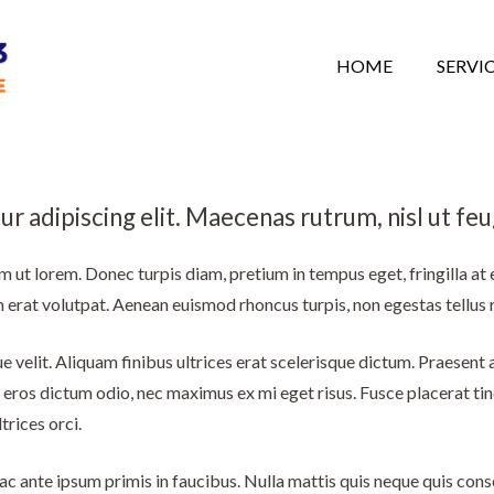
HOME
SERVI
 adipiscing elit. Maecenas rutrum, nisl ut feug
um ut lorem. Donec turpis diam, pretium in tempus eget, fringilla at
erat volutpat. Aenean euismod rhoncus turpis, non egestas tellus r
e velit. Aliquam finibus ultrices erat scelerisque dictum. Praesent a
m eros dictum odio, nec maximus ex mi eget risus. Fusce placerat tin
trices orci.
ante ipsum primis in faucibus. Nulla mattis quis neque quis conse